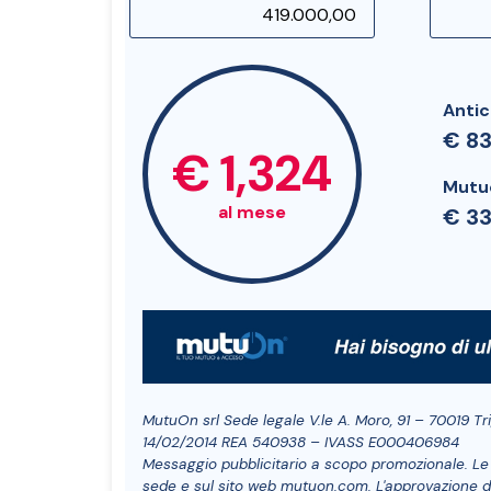
Antic
€ 8
€ 1,324
Mutu
al mese
€ 3
MutuOn srl Sede legale V.le A. Moro, 91 – 70019 T
14/02/2014 REA 540938 – IVASS E000406984
Messaggio pubblicitario a scopo promozionale. Le co
sede e sul sito web mutuon.com. L'approvazione del