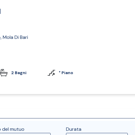
I
 Mola Di Bari
2 Bagni
° Piano
o del mutuo
Durata