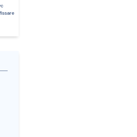
vc
fissare