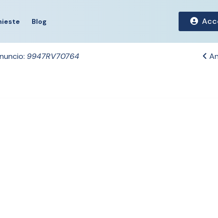
Acc
hieste
Blog
nnuncio:
9947RV70764
An