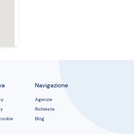
va
Navigazione
cy
Agenzie
cy
Richieste
cookie
Blog