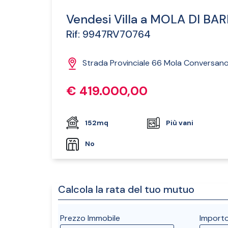
Vendesi Villa a MOLA DI BAR
Rif: 9947RV70764
Strada Provinciale 66 Mola Conversano,
€ 419.000,00
152mq
Più vani
No
Calcola la rata del tuo mutuo
Prezzo Immobile
Import