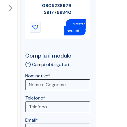
0805238979
Next
3917799340
Mostra
annunci
Compila il modulo
(*) Campi obbligatori
Nominativo*
Telefono*
Email*