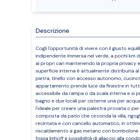
Descrizione
Cogli l'opportunitá di vivere con il giusto equil
indipendente immersa nel verde, a pochi km da
ai propri cari mantenendo la propria privacy 
superficie interna é attualmente distribuita a
pietra, tinello con accesso autonomo, cucinot
appartamento prende luce da finestre in tutti 
accessibile da rampa o da scala interna e si
bagno e due locali per cisterne una per acqu
l'ideale per creare una palestra provata o per
composta da patio che circonda la villa, rigogl
recintata e con cancello automatico, in ottime 
riscaldamento a gas metano con bombolone e s
fossa Imhoff e possibilitá di allaccio alla con