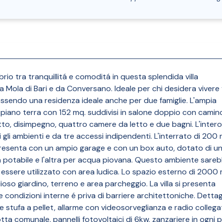
ibrio tra tranquillitá e comoditá in questa splendida villa
 Mola di Bari e da Conversano. Ideale per chi desidera vivere 
essendo una residenza ideale anche per due famiglie. L'ampia
l piano terra con 152 mq. suddivisi in salone doppio con camino
to, disimpegno, quattro camere da letto e due bagni. L'intero
gli ambienti e da tre accessi indipendenti. L'interrato di 200 
 presenta con un ampio garage e con un box auto, dotato di u
a potabile e l'altra per acqua piovana. Questo ambiente sare
 essere utilizzato con area ludica. Lo spazio esterno di 2000 
ioso giardino, terreno e area parcheggio. La villa si presenta
condizioni interne é priva di barriere architettoniche. Dettagl
tufa a pellet, allarme con videosorveglianza e radio collega
dotta comunale, pannelli fotovoltaici di 6kw. zanzariere in ogni