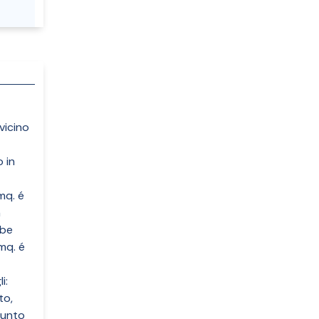
vicino
 in
mq. é
n
bbe
mq. é
i:
to,
 punto