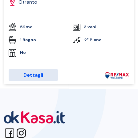
Otranto
52mq
3 vani
1 Bagno
2° Piano
No
Dettagli