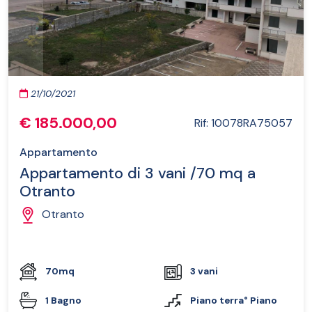
21/10/2021
€ 185.000,00
Rif: 10078RA75057
Appartamento
Appartamento di 3 vani /70 mq a
Otranto
Otranto
70mq
3 vani
1 Bagno
Piano terra° Piano