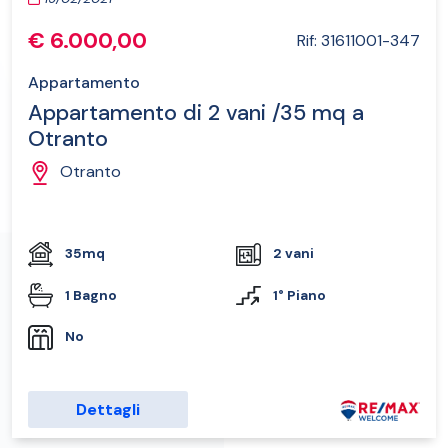
€ 6.000,00
Rif: 31611001-347
Appartamento
Appartamento di 2 vani /35 mq a
Otranto
Otranto
35mq
2 vani
1 Bagno
1° Piano
No
Dettagli