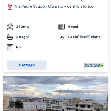
Via Padre Scupoli, Otranto - centro storico
260mq
4 vani
2 Bagni
su piu' livelli° Piano
No
Dettagli
Previous
Next