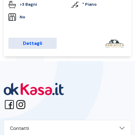
>3 Bagni
° Piano
No
Dettagli
Contatti